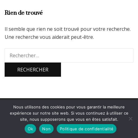
Rien de trouvé
Il semble que rien ne soit trouvé pour votre recherche.
Une recherche vous aiderait peut-être.
Rechercher :
Nous utilisons des cookies pour vous garantir la meilleure
2026 Copyright
Bienvenue sur PicsParadise
.
Blossom Diva |
expérience sur notre site web. Si vous continuez à utiliser ce
Développé par
Blossom Themes
.Propulsé par
WordPress
.
site, nous supposerons que vous en êtes satisfait.
Politique de confidentialité
Ok
Non
Politique de confidentialité