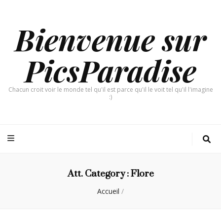
Bienvenue sur
PicsParadise
Chacun croit voir le monde tel qu'il est parce qu'il le voit tel qu'il l'imagine
:)
Att. Category :
Flore
Accueil
/