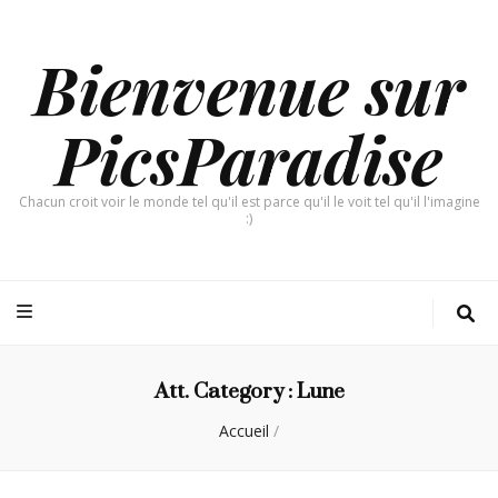
Bienvenue sur
PicsParadise
Chacun croit voir le monde tel qu'il est parce qu'il le voit tel qu'il l'imagine
:)
Att. Category :
Lune
Accueil
/