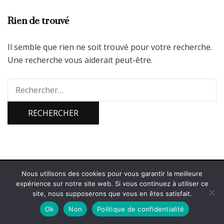
Rien de trouvé
Il semble que rien ne soit trouvé pour votre recherche.
Une recherche vous aiderait peut-être.
Rechercher :
Nous utilisons des cookies pour vous garantir la meilleure
2026 Copyright
Bienvenue sur PicsParadise
.
Blossom Diva |
expérience sur notre site web. Si vous continuez à utiliser ce
Développé par
Blossom Themes
.Propulsé par
WordPress
.
site, nous supposerons que vous en êtes satisfait.
Politique de confidentialité
Ok
Non
Politique de confidentialité