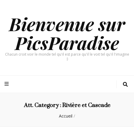
Bienvenue sur
PicsParadise
Chacun croit voir le monde tel qu'il est parce qu'il le voit tel qu'il l'imagine
:)
Att. Category :
Rivière et Cascade
Accueil
/