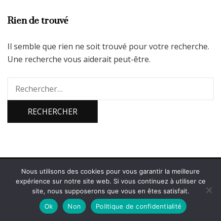
Rien de trouvé
Il semble que rien ne soit trouvé pour votre recherche.
Une recherche vous aiderait peut-être.
Rechercher :
Nous utilisons des cookies pour vous garantir la meilleure
2026 Copyright
Bienvenue sur PicsParadise
.
Blossom Diva |
expérience sur notre site web. Si vous continuez à utiliser ce
Développé par
Blossom Themes
.Propulsé par
WordPress
.
site, nous supposerons que vous en êtes satisfait.
Politique de confidentialité
Ok
Non
Politique de confidentialité