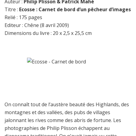
Auteur :
Philip Plisson & Patrick Mahé
de
Titre :
Ecosse : Carnet de bord d’un pêcheur d’images
bord
Relié : 175 pages
d’un
Editeur : Chêne (8 avril 2009)
pêcheur
d’images
Dimensions du livre : 20 x 2,5 x 25,5 cm
On connaît tout de l’austère beauté des Highlands, des
montagnes et des vallées, des pubs de villages
jalonnant les rives comme des abris de fortune. Les
photographies de Philip Plisson échappent au