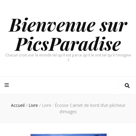
Bienvenue sur
PicsParadise
Chacun croit voir le monde tel qu'il est parce qu'il le voit tel qu'il l'imagine
:)
Accueil
/
Livre
/
Livre : Écosse Carnet de bord d’un pêcheur
d’images