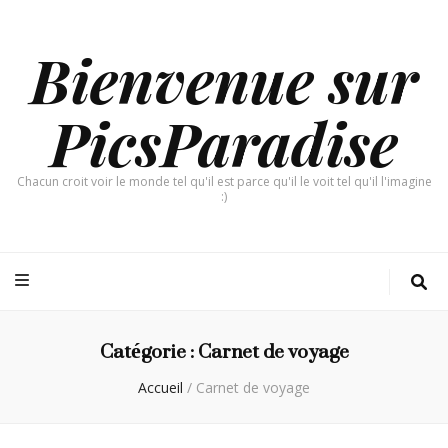
Bienvenue sur
PicsParadise
Chacun croit voir le monde tel qu'il est parce qu'il le voit tel qu'il l'imagine
:)
Catégorie :
Carnet de voyage
Accueil
/
Carnet de voyage