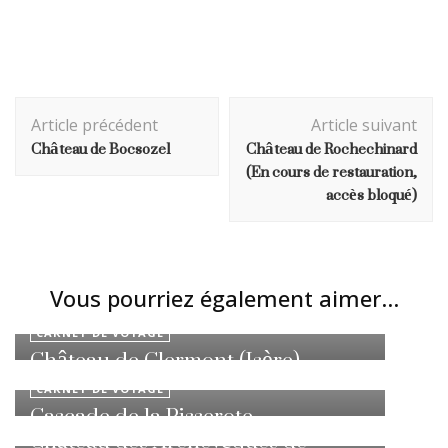
Navigation
Article précédent
Article suivant
d'article
Château de Bocsozel
Château de Rochechinard
(En cours de restauration,
accès bloqué)
Vous pourriez également aimer...
CARNET DE VOYAGE
Château de Clermont (Isère)
CARNET DE VOYAGE
Cascade de la Pisserote
CARNET DE VOYAGE
Château des Archevêques de