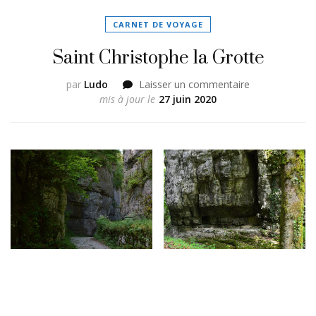
CARNET DE VOYAGE
Saint Christophe la Grotte
sur
par
Ludo
Laisser un commentaire
Saint
mis à jour le
27 juin 2020
Christophe
la
Grotte