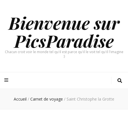
Bienvenue sur
PicsParadise
Chacun croit voir le monde tel qu'il est parce qu'il le voit tel qu'il l'imagine
:)
Accueil
/
Carnet de voyage
/
Saint Christophe la Grotte